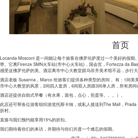
首页
Locanda Mosconi 是一间能让每个旅客在佛罗伦萨度过一个美好的假期
带。它离Firenze SMN火车站(市中心火车站)，国会宫，Fortezza da Bas
感受这佛罗伦萨的美。酒店离市中心大教堂跟乌菲齐美术馆不远，步行大约
酒店老板 Susanna，Marco 给旅客们提供各种类型的房间， 有：
市中心大教堂的风景，2间四人套房，6间双人房跟3间单人房，所有房
酒店还提供自助式早餐（有水果，面包，点心，煎蛋等。。。）。
此店还可帮各位游客组织游览托斯卡纳，或私人接送到The Mall，Prada Outlet，Bar
折村。
直接与我们预约能享用15%的折扣。
我们期待着你们的来访，并期待与你们共度一个难忘的假期。