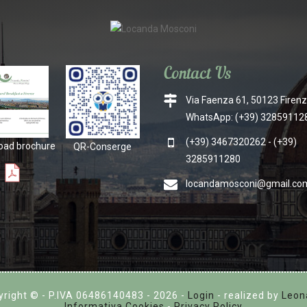
Contact Us
Via Faenza 61, 50123 Firenze
WhatsApp: (+39) 32859112
(+39) 3467320262 - (+39)
ad brochure
QR-Conserge
3285911280
locandamosconi@gmail.co
yright © - P.IVA 06486140483 -
2026 -
Login
- realized by
Leon
Informativa Cookies
-
Privacy Policy