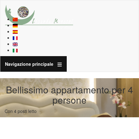
Navigazione principale
Bellissimo appartamento per 4
persone
Con 4 posti letto
Bellissimo appartamento per 4
persone