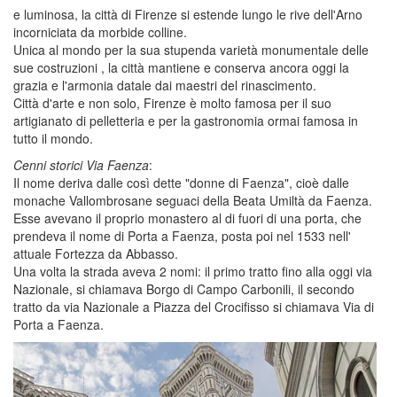
e luminosa, la città di Firenze si estende lungo le rive dell'Arno
incorniciata da morbide colline.
Unica al mondo per la sua stupenda varietà monumentale delle
sue costruzioni , la città mantiene e conserva ancora oggi la
grazia e l'armonia datale dai maestri del rinascimento.
Città d'arte e non solo, Firenze è molto famosa per il suo
artigianato di pelletteria e per la gastronomia ormai famosa in
tutto il mondo.
Cenni storici Via Faenza
:
Il nome deriva dalle così dette "donne di Faenza", cioè dalle
monache Vallombrosane seguaci della Beata Umiltà da Faenza.
Esse avevano il proprio monastero al di fuori di una porta, che
prendeva il nome di Porta a Faenza, posta poi nel 1533 nell'
attuale Fortezza da Abbasso.
Una volta la strada aveva 2 nomi: il primo tratto fino alla oggi via
Nazionale, si chiamava Borgo di Campo Carbonili, il secondo
tratto da via Nazionale a Piazza del Crocifisso si chiamava Via di
Porta a Faenza.